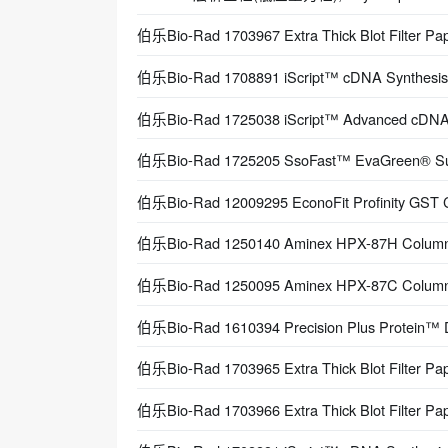
伯乐Bio-Rad 1703967 Extra Thick Blot Filter Pap
伯乐Bio-Rad 1708891 iScript™ cDNA Synthes
伯乐Bio-Rad 1725038 iScript™ Advanced cDNA 
伯乐Bio-Rad 1725205 SsoFast™ EvaGreen® Supe
伯乐Bio-Rad 12009295 EconoFit Profinity GST C
伯乐Bio-Rad 1250140 Aminex HPX-87H Co
伯乐Bio-Rad 1250095 Aminex HPX-87C C
伯乐Bio-Rad 1610394 Precision Plus Protein™ D
伯乐Bio-Rad 1703965 Extra Thick Blot Fil
伯乐Bio-Rad 1703966 Extra Thick Blot Fil