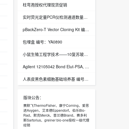
柱弯孢授权代理现货促销
实时荧光定量PCR仪检测通道数量还会进一步增加吗？-
pBackZero-T Vector Cloning Kit 编号：3275
包埋盒 编号：YA0890
小鼠生殖工程学技术——10复苏玻璃化冷冻后的胚胎的步骤
Agilent 12105042 Bond Elut-PSA, 500Mg 6ml, 50/Pk Bond Elut-PSA, 500Mg 6ml, 50/Pk - 授权代理
人表皮黑色素细胞基础培养基 编号：3-2085
版块公告：
赛默飞ThermoFisher、康宁Corning、爱思
进Axygen、艾本德Eppendorf、伯乐Bio-
Rad、默克Merck、普兰德Brand、赛多利
斯Sartorius、greiner bio-one授权一级代理
经销