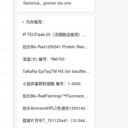
Sartorius、greiner bio-one
为你推荐：
iP-TECFlask-25（活细胞运输用）日本三博特sanplatec
伯乐Bio-Rad1250561 Protein Standard for Anion Exchange Chromatography
湿盒(大) 编号：YA0763
TaKaRa EpiTaqTM HS (for bisulfite-treated DNA) 编号：R110B (A × 4)
小鼠卵巢颗粒细胞 编号：1-3050
伯乐Bio-RadFlamingo™Fluorescent蛋白凝胶 | 授权代理
伯乐Aminex®HPLC色谱柱1250140AminexHPX-87HColumnBio-Rad伯乐代理
载玻片货号T_701125441（12-544-1）,thermo fisher代理 | 授权代理