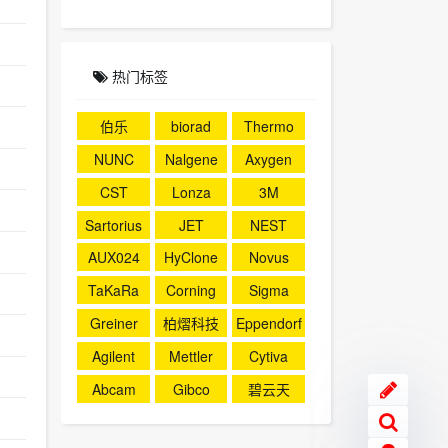
热门标签
伯乐
biorad
Thermo
NUNC
Nalgene
Axygen
CST
Lonza
3M
Sartorius
JET
NEST
AUX024
HyClone
Novus
TaKaRa
Corning
Sigma
Greiner
柏熠科技
Eppendorf
Agilent
Mettler
Cytiva
Abcam
Gibco
碧云天