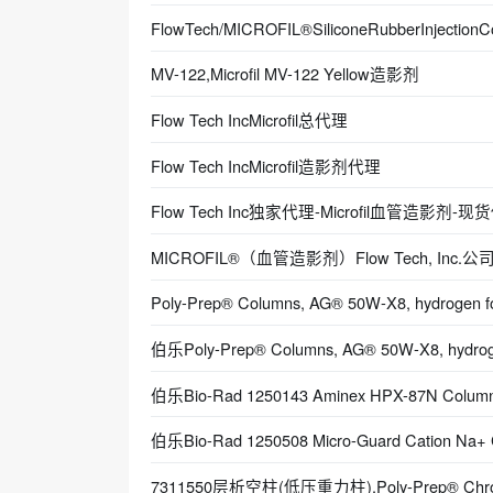
FlowTech/MICROFIL®SiliconeRubberInject
MV-122,Microfil MV-122 Yellow造影剂
Flow Tech IncMicrofil总代理
Flow Tech IncMicrofil造影剂代理
Flow Tech Inc独家代理-Microfil血管造影剂-现
MICROFIL®（血管造影剂）Flow Tech, Inc
Poly-Prep® Columns, AG® 50W-X8, hydroge
伯乐Poly-Prep® Columns, AG® 50W-X8, hydrog
伯乐Bio-Rad 1250143 Aminex HPX-87N Co
伯乐Bio-Rad 1250508 Micro-Guard Cation
7311550层析空柱(低压重力柱),Poly-Prep® Chr