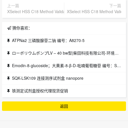
上一篇
下一篇
XSelect HSS C18 Method Validation Kit, 100Å, 2.5 µm, 4.6 mm
XSelect HSS C18 Method Validat
猜你喜欢：
ATPNa2 三磷酸腺苷二钠 编号：A8270-5
ローボリウムポンプLV – 40 bw型|柴田科技有限公司-环境检测设备、科学仪器的制造销售 | 授权代理
Emodin-8-glucoside；大黄素-8-β-D-吡喃葡萄糖苷 编号：SE8060
SQK-LSK109 连接测序试剂盒 nanopore
铁测定试剂盒授权代理现货促销
返回