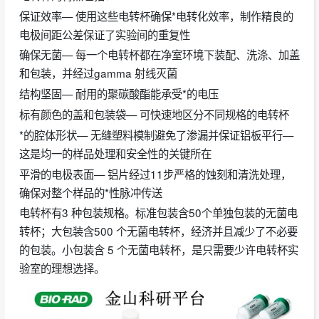
保证效率— 使用这些电转杯确保*电转化效率，制作精良的
电极间距公差保证了实验间的重复性
确保无菌— 每一个电转杯都在净室环境下装配、洗涤、加盖
和包装，并经过gamma 射线灭菌
结构坚固— 耐用的聚碳酸酯能承受*的电压
标有颜色的盖和包装袋— 可快速地区分不同规格的电转杯
*的腔体形状— 无缝塑料模制避免了渗漏并保证铝板平行—
这是均一的样品处理和安全性的关键所在
平滑的电极表面— 铝片经过11步严格的蚀刻和清洗处理，
确保对整个样品的*性脉冲传送
电转杯有3 种包装规格。标准包装含50个单独包装的无菌电
转杯；大包装含500 个无菌电转杯，经济并且减少了不必要
的包装。小包装含 5 个无菌电转杯，是只需要少许电转杯实
验室的理想选择。