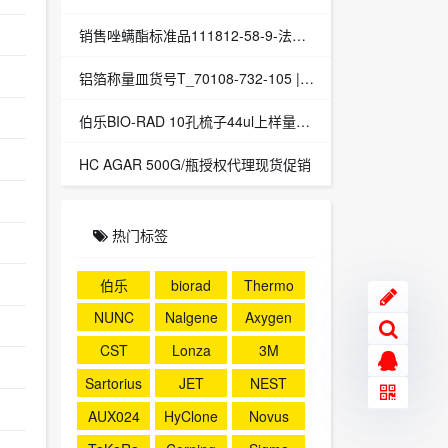
销售唑螨酯标准品111812-58-9-法国A2S代理现货促销
铝箔称量皿货号T_70108-732-105 | 授权代理
伯乐BIO-RAD 10孔梳子44ul上样量1653359165-3359现货促销
HC AGAR 500G/瓶授权代理现货促销
热门标签
伯乐
biorad
Thermo
NUNC
Nalgene
Axygen
CST
Lonza
3M
Sartorius
JET
NEST
AUX024
HyClone
Novus