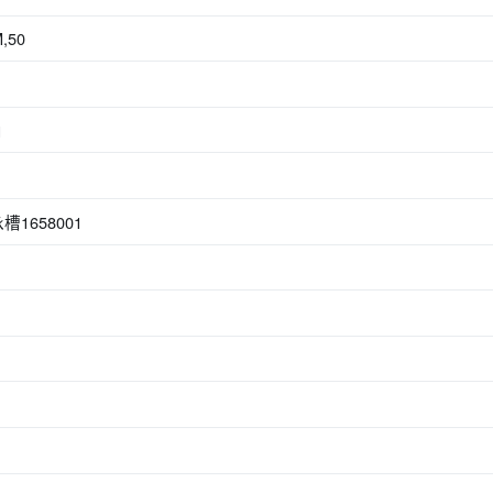
,50
1
1
泳槽1658001