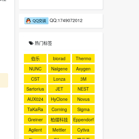
QQ:1749072012
热门标签
伯乐
biorad
Thermo
NUNC
Nalgene
Axygen
CST
Lonza
3M
Sartorius
JET
NEST
AUX024
HyClone
Novus
TaKaRa
Corning
Sigma
。
Greiner
柏熠科技
Eppendorf
Agilent
Mettler
Cytiva