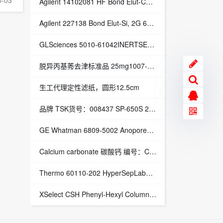
8-03
Agilent 14102081 HF Bond Elut-Certify, 300Mg 3ml, 50/Pk HF Bond Elut-Certify, 300Mg 3ml, 50/Pk - 授权代理
Agilent 227138 Bond Elut-Si, 2G 6ml, 30/Pk Bond Elut-Si, 2G 6ml, 30/Pk - 授权代理
GLSciences 5010-61042INERTSEPC18-C200MG/3ML50/Box INERTSEPC18-C200MG/3ML 50/Box - 授权代理
脱异丙基莠去津标准品 25mg1007-28-9-法国A2S代理现货促销
生工代理定性滤纸，圆形12.5cm
品牌 TSK货号：008437 SP-650S 250mL SP-650S 250mL - 授权代理
GE Whatman 6809-5002 Anopore无机氧化铝膜AA0 0.02UM现货总代理
Calcium carbonate 碳酸钙 编号：C7431-500
Thermo 60110-202 HyperSepLabPlateC8,PolystyreneMaterial,5Pk HyperSep Lab Plate C8, Polystyrene Material, 5Pk - 授权代理
XSelect CSH Phenyl-Hexyl Column, 130Å, 2.5 µm, 4.6 mm X 50 mm, 1/pk 186006133 - 授权代理