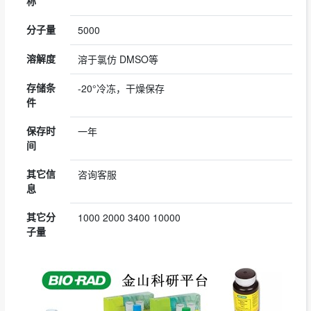
称
分子量
5000
溶解度
溶于氯仿 DMSO等
存储条
-20°冷冻，干燥保存
件
保存时
一年
间
其它信
咨询客服
息
其它分
1000 2000 3400 10000
子量