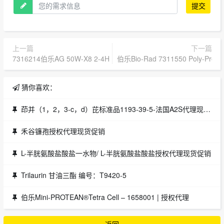
提交
上一篇
下一篇
7316214伯乐AG 50W-X8 2-4H IN .8X4 COL,50PK
伯乐Bio-Rad 7311550 Poly-Pre
猜你喜欢：
茚并（1，2，3-c，d）芘标准品1193-39-5-法国A2S代理现货促销
禾谷镰孢授权代理现货促销
L-半胱氨酸盐酸盐一水物/ L-半胱氨酸盐酸盐授权代理现货促销
Trilaurin 甘油三酯 编号：T9420-5
伯乐Mini-PROTEAN®Tetra Cell – 1658001 | 授权代理