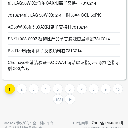
伯乐AG50W-X8伯乐CAX阳离子交换柱7316214
7316214伯乐AG 50W-X8 2-4H IN .8X4 COL,50PK
AG50W-X8伯乐CAX阳离子交换柱7316214
SN/T1923-2007 植物性产品草甘膦残留量测定7316214
Bio-Rad预装阳离子交换填料柱7316214
Chemdye® 清洁验证卡CDWA4 清洁验证指示卡 紫红色指示
剂 200片/包
1
2
3
4
5
6
7
8
9
10
...1521
▶
©2026 版权所有：金山科研平台一
ICP备案号：
沪ICP备17046131号
站式耗材试剂仪器供应商
Processed:
, SQL:
0.012
13