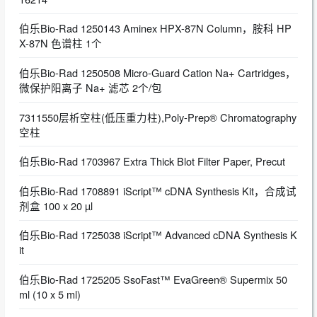
伯乐Bio-Rad 1250143 Aminex HPX-87N Column，胺科 HP
X-87N 色谱柱 1个
伯乐Bio-Rad 1250508 Micro-Guard Cation Na+ Cartridges，
微保护阳离子 Na+ 滤芯 2个/包
7311550层析空柱(低压重力柱),Poly-Prep® Chromatography
空柱
伯乐Bio-Rad 1703967 Extra Thick Blot Filter Paper, Precut
伯乐Bio-Rad 1708891 iScript™ cDNA Synthesis Kit，合成试
剂盒 100 x 20 µl
伯乐Bio-Rad 1725038 iScript™ Advanced cDNA Synthesis K
it
伯乐Bio-Rad 1725205 SsoFast™ EvaGreen® Supermix 50
ml (10 x 5 ml)