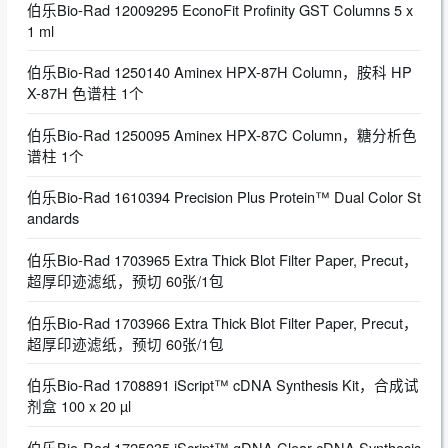
伯乐Bio-Rad 12009295 EconoFit Profinity GST Columns 5 x
1 ml
伯乐Bio-Rad 1250140 Aminex HPX-87H Column，胺科 HP
X-87H 色谱柱 1个
伯乐Bio-Rad 1250095 Aminex HPX-87C Column，糖分析色
谱柱 1个
伯乐Bio-Rad 1610394 Precision Plus Protein™ Dual Color St
andards
伯乐Bio-Rad 1703965 Extra Thick Blot Filter Paper, Precut，
超厚印迹滤纸，预切 60张/1包
伯乐Bio-Rad 1703966 Extra Thick Blot Filter Paper, Precut，
超厚印迹滤纸，预切 60张/1包
伯乐Bio-Rad 1708891 iScript™ cDNA Synthesis Kit，合成试
剂盒 100 x 20 µl
伯乐Bio-Rad 1725035 iScript™ gDNA Clear cDNA Synthesis