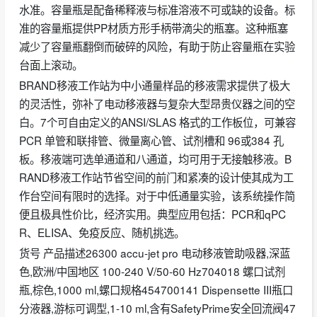
水准。容量瓶是配备稀释液与标准溶液不可或缺的设备。标
准的容量瓶提供PP材质方形手柄带滴尖的瓶塞。这种瓶塞
减少了容量瓶翻倒而破碎的风险，有助于防止容量瓶在实验
台面上滚动。
BRAND移液工作站为中小通量样品的移液需求提供了极大
的灵活性，弥补了电动移液器与复杂大型昂贵仪器之间的空
白。7个可自由定义的ANSI/SLAS 格式的工作板位，可兼容
PCR 单管和联排管、微量离心管、试剂槽和 96或384 孔
板。移液端可选单通道和八通道，均可用于无接触移液。B
RAND移液工作站节省空间的前门和紧凑的设计使其成为工
作台空间有限时的选择。对于中低通量实验，该系统操作简
便且极具性价比，经济实用。典型应用包括：PCR和qPC
R、ELISA、免疫反应、随机挑选。
货号 产品描述26300 accu-jet pro 电动移液管助吸器,深蓝
色,欧洲/中国地区 100-240 V/50-60 Hz704018 螺口试剂
瓶,棕色,1000 ml,螺口规格454700141 Dispensette III瓶口
分液器,游标可调型,1-10 ml,含有SafetyPrime安全回流阀47