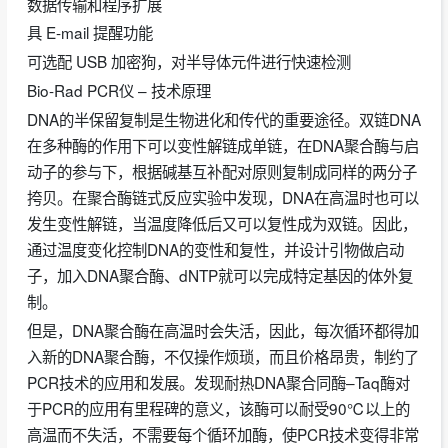
数据传输和程序扩展
具 E-mail 提醒功能
可选配 USB 加密狗，对半导体元件进行快速检测
Bio-Rad PCR仪 – 技术原理
DNA的半保留复制是生物进化和传代的重要途径。双链DNA
在多种酶的作用下可以变性解链成单链，在DNA聚合酶与启
动子的参与下，根据碱基互补配对原则复制成同样的两分子
挎贝。在聚合酶链式反应实验中发现，DNA在高温时也可以
发生变性解链，当温度降低后又可以复性成为双链。因此，
通过温度变化控制DNA的变性和复性，并设计引物做启动
子，加入DNA聚合酶、dNTP就可以完成特定基因的体外复
制。
但是，DNA聚合酶在高温时会失活，因此，每次循环都得加
入新的DNA聚合酶，不仅操作烦琐，而且价格昂贵，制约了
PCR技术的应用和发展。发现耐热DNA聚合同酶–Taq酶对
于PCR的应用有里程碑的意义，该酶可以耐受90℃以上的
高温而不失活，不需要每个循环加酶，使PCR技术变得非常