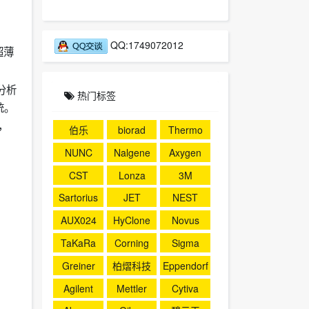
QQ:1749072012
超薄
滴分析
热门标签
统。
，
伯乐
biorad
Thermo
NUNC
Nalgene
Axygen
CST
Lonza
3M
Sartorius
JET
NEST
AUX024
HyClone
Novus
TaKaRa
Corning
Sigma
Greiner
柏熠科技
Eppendorf
Agilent
Mettler
Cytiva